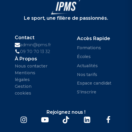
Objectif
Le sport, une filière de passionnés.
Acquérir les connaissances essentielles,
Contact
développer un haut niveau de pratique
Accès Rapide
admin@ipms.fr
sportive pour réussir les tests d’aptitude
Formations
09 70 70 13 32
physique de l’État, et renforcer son
Écoles
À Propos
professionnalisme afin d’intégrer une
Actualités
Nous contacter
alternance dans les meilleures conditions
Mentions
Nos tarifs
pour la poursuite de votre formation au
légales
Espace candidat
sein d’un BPJEPS.
Gestion
S'inscrire
cookies
Rejoignez nous !