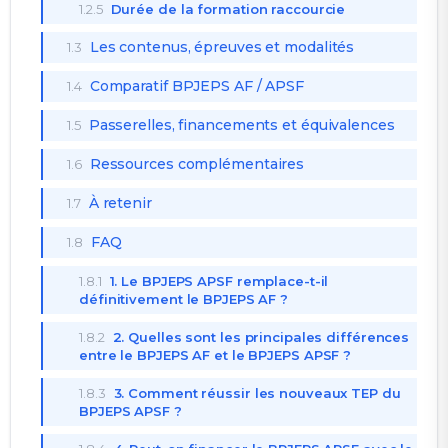
1.2.5
Durée de la formation raccourcie
Les contenus, épreuves et modalités
1.3
Comparatif BPJEPS AF / APSF
1.4
Passerelles, financements et équivalences
1.5
Ressources complémentaires
1.6
À retenir
1.7
FAQ
1.8
1.8.1
1. Le BPJEPS APSF remplace-t-il
définitivement le BPJEPS AF ?
1.8.2
2. Quelles sont les principales différences
entre le BPJEPS AF et le BPJEPS APSF ?
1.8.3
3. Comment réussir les nouveaux TEP du
BPJEPS APSF ?