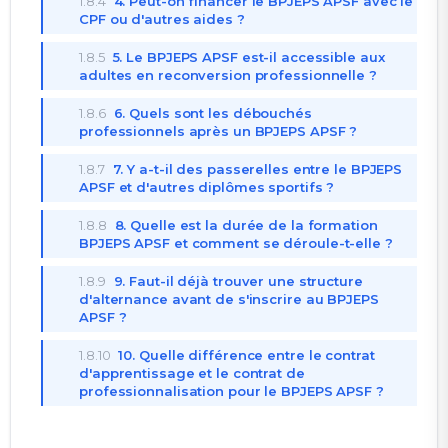
1.8.4
4. Peut-on financer le BPJEPS APSF avec le
CPF ou d'autres aides ?
1.8.5
5. Le BPJEPS APSF est-il accessible aux
adultes en reconversion professionnelle ?
1.8.6
6. Quels sont les débouchés
professionnels après un BPJEPS APSF ?
1.8.7
7. Y a-t-il des passerelles entre le BPJEPS
APSF et d'autres diplômes sportifs ?
1.8.8
8. Quelle est la durée de la formation
BPJEPS APSF et comment se déroule-t-elle ?
1.8.9
9. Faut-il déjà trouver une structure
d'alternance avant de s'inscrire au BPJEPS
APSF ?
1.8.10
10. Quelle différence entre le contrat
d'apprentissage et le contrat de
professionnalisation pour le BPJEPS APSF ?