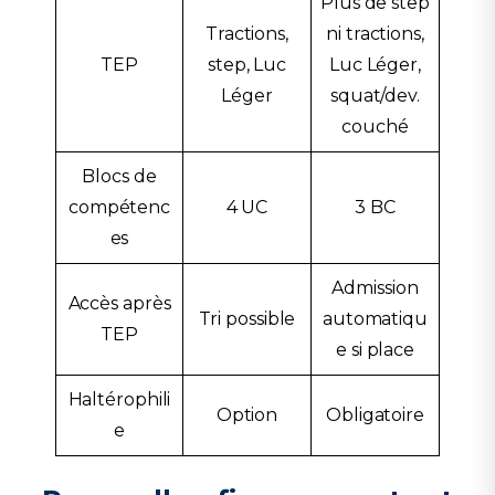
Plus de step
Tractions,
ni tractions,
TEP
step, Luc
Luc Léger,
Léger
squat/dev.
couché
Blocs de
compétenc
4 UC
3 BC
es
Admission
Accès après
Tri possible
automatiqu
TEP
e si place
Haltérophili
Option
Obligatoire
e