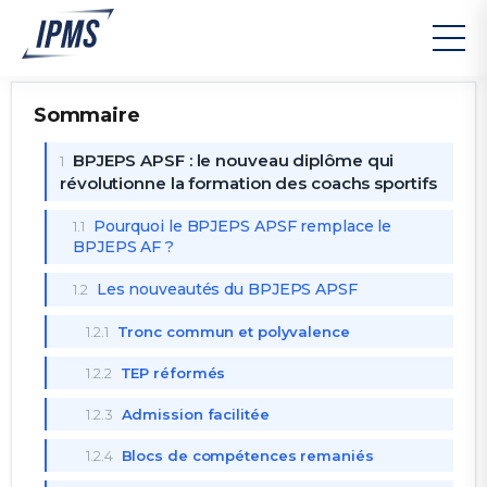
Sommaire
BPJEPS APSF : le nouveau diplôme qui
1
révolutionne la formation des coachs sportifs
Pourquoi le BPJEPS APSF remplace le
1.1
BPJEPS AF ?
Les nouveautés du BPJEPS APSF
1.2
1.2.1
Tronc commun et polyvalence
1.2.2
TEP réformés
1.2.3
Admission facilitée
1.2.4
Blocs de compétences remaniés